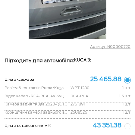
Артикул:N00000720
KUGA 3;
Підходить для автомобіля:
25 465.88
Ціна аксесуара
Роз’єм 6 контактів Puma/Kuga
WPT-1280
1 шт
Відео кабель RCA-RCA, AV 6м (папа-папа)
RCA-RCA
1.5 шт
Камера задня "Kuga 2020- (CTD)"
2751891
1 шт
Кронштейн камери заднього виду "Kuga 2020- (CTD)"
2608526
1 шт
43 351.38
Ціна з встановленням