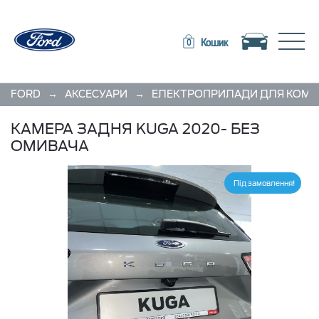
Toggle navigation
Toggle
Кошик
0
→
→
FORD
АКСЕСУАРИ
ЕЛЕКТРОПРИЛАДИ ДЛЯ КОМ
КАМЕРА ЗАДНЯ KUGA 2020- БЕЗ
ОМИВАЧА
Під замовлення