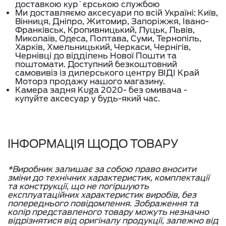
доставкою кур`єрською службою
Ми доставляємо аксесуари по всій Україні: Київ,
Вінниця, Дніпро, Житомир, Запоріжжя, Івано-
Франківськ, Кропивницький, Луцьк, Львів,
Миколаїв, Одеса, Полтава, Суми, Тернопіль,
Харків, Хмельницький, Черкаси, Чернігів,
Чернівці до відділень Нової Пошти та
поштомати. Доступний безкоштовний
самовивіз із дилерського центру ВІДІ Край
Моторз продажу нашого магазину.
Камера задня Kuga 2020- без омивача -
купуйте аксесуар у будь-який час.
ІНФОРМАЦІЯ ЩОДО ТОВАРУ
*Виробник залишає за собою право вносити
зміни до технічних характеристик, комплектації
та конструкції, що не погіршують
експлуатаційних характеристик виробів, без
попереднього повідомлення. Зображення та
колір представленого товару можуть незначно
відрізнятися від оригіналу продукції, залежно від